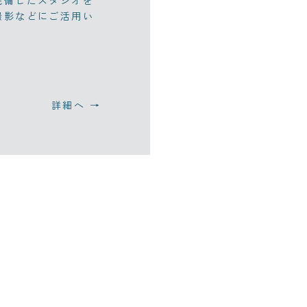
完備したスタジオを
撮影などにご活用い
詳細へ →