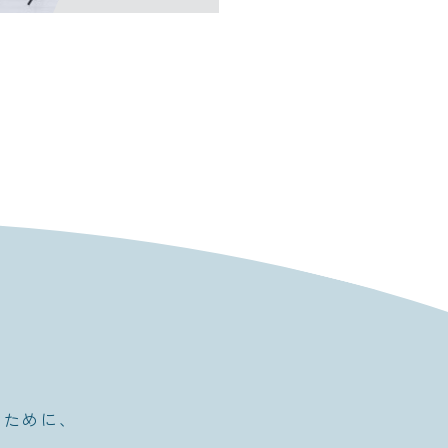
たスタジオを運営。勉強会やスタ
ます。
るために、