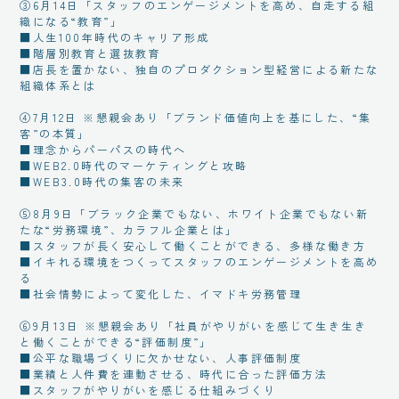
③6月14日「スタッフのエンゲージメントを高め、自走する組
織になる“教育”」
■人生100年時代のキャリア形成
■階層別教育と選抜教育
■店長を置かない、独自のプロダクション型経営による新たな
組織体系とは
④7月12日 ※懇親会あり「ブランド価値向上を基にした、“集
客”の本質」
■理念からパーパスの時代へ
■WEB2.0時代のマーケティングと攻略
■WEB3.0時代の集客の未来
⑤8月9日「ブラック企業でもない、ホワイト企業でもない新
たな“労務環境”、カラフル企業とは」
■スタッフが長く安心して働くことができる、多様な働き方
■イキれる環境をつくってスタッフのエンゲージメントを高め
る
■社会情勢によって変化した、イマドキ労務管理
⑥9月13日 ※懇親会あり「社員がやりがいを感じて生き生き
と働くことができる“評価制度”」
■公平な職場づくりに欠かせない、人事評価制度
■業績と人件費を連動させる、時代に合った評価方法
■スタッフがやりがいを感じる仕組みづくり