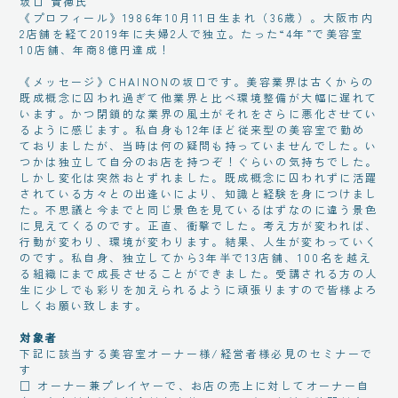
坂口 貴徳氏
《プロフィール》1986年10月11日生まれ（36歳）。大阪市内
2店舗を経て2019年に夫婦2人で独立。たった“4年”で美容室
10店舗、年商8億円達成！
《メッセージ》CHAINONの坂口です。美容業界は古くからの
既成概念に囚われ過ぎて他業界と比べ環境整備が大幅に遅れて
います。かつ閉鎖的な業界の風土がそれをさらに悪化させてい
るように感じます。私自身も12年ほど従来型の美容室で勤め
ておりましたが、当時は何の疑問も持っていませんでした。い
つかは独立して自分のお店を持つぞ！ぐらいの気持ちでした。
しかし変化は突然おとずれました。既成概念に囚われずに活躍
されている方々との出逢いにより、知識と経験を身につけまし
た。不思議と今までと同じ景色を見ているはずなのに違う景色
に見えてくるのです。正直、衝撃でした。考え方が変われば、
行動が変わり、環境が変わります。結果、人生が変わっていく
のです。私自身、独立してから3年半で13店舗、100名を越え
る組織にまで成長させることができました。受講される方の人
生に少しでも彩りを加えられるように頑張りますので皆様よろ
しくお願い致します。
対象者
下記に該当する美容室オーナー様/経営者様必見のセミナーで
す
□ オーナー兼プレイヤーで、お店の売上に対してオーナー自