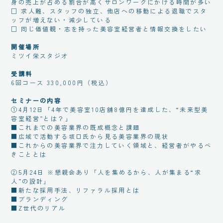
身の売上が占める割合が高くサロンワークにかける時間が多い
□ 求人難、スタッフの独立、他店への移動による退職でスタ
ッフが増えない・減少している
□ 同じ価値観・志を持った美容室経営者と情報交換をしたい
開催場所
ミツイ栄スタジオ
受講料
6回コース 330,000円（税込）
セミナーの内容
①4月12日「4年で美容室10店舗8億円を達成した、“未来型美
容室経営”とは？」
■これまでの美容業界の既成概念と課題
■広域で活動する坂口氏から見る美容業界の現状
■これからの美容業界で注力していく領域と、経営者がやるべ
きこととは
②5月24日 ※懇親会あり「人を集めるから、人が集まる“求
人”の設計」
■新たな採用手法、リファラル採用とは
■ブランディング
■Z世代のリアル