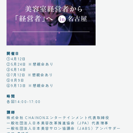
開催日
①4月12日
②5月24日 ※懇親会あり
③6月14日
④7月12日 ※懇親会あり
⑤8月9日
⑥9月13日 ※懇親会あり
時間
各回14:00-17:00
講師
株式会社 CHAINONエンターテインメント代表取締役
一般社団法人日本美容改革推進協会（JPA）代表理事
一般社団法人日本美容サロン協議会（JABS）アンバサダー