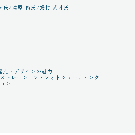
MoMo氏/清原 脩氏/揚村 武斗氏
seaの歴史・デザインの魅力
デモンストレーション・フォトシューティング
ション