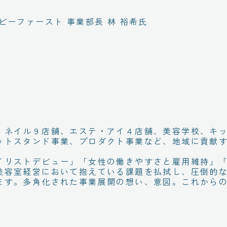
ーファースト 事業部長 林 裕希氏
、ネイル９店舗、エステ・アイ４店舗、美容学校、キ
ットスタンド事業、プロダクト事業など、地域に貢献
イリストデビュー」「女性の働きやすさと雇用維持」
美容室経営において抱えている課題を払拭し、圧倒的
ます。多角化された事業展開の想い、意図。これから